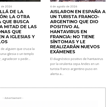
o de 2026
6 de agosto de 2026
LLÁ DE LA
AISLARON EN ESPAÑA A
IÓN: LA OTRA
UN TURISTA FRANCO-
 QUE BUSCA
ARGENTINO QUE DIO
LA MITAD DE LAS
POSITIVO AL
ONAS QUE
HANTAVIRUS EN
N A IGLESIAS Y
FRANCIA: NO TIENE
LOS
SÍNTOMAS Y LE
REALIZARÁN NUEVOS
 de alguien que cruza la
EXÁMENES
una iglesia o un templo
, agradecer o pedir...
El diagnóstico positivo de hantavirus
por la virulenta cepa Andes en un
turista franco argentino puso en
alerta a...
- Advertisement -