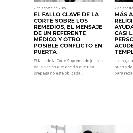
7 de agosto de 2026
7 de agost
EL FALLO CLAVE DE LA
MÁS A
CORTE SOBRE LOS
RELIG
REMEDIOS, EL MENSAJE
AYUDA
DE UN REFERENTE
CASI 
MÉDICO Y OTRO
PERS
POSIBLE CONFLICTO EN
ACUDE
PUERTA
TEMP
El fallo de la Corte Suprema de Justicia
La imagen
de la Nación que decidió que una
puerta de 
prepaga no está obligada...
para rezar