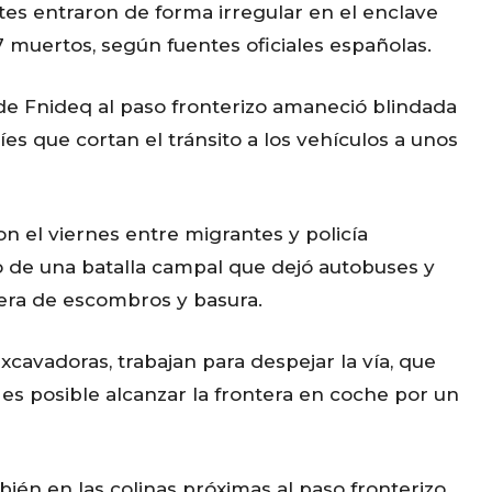
es entraron de forma irregular en el enclave
7 muertos, según fuentes oficiales españolas.
 de Fnideq al paso fronterizo amaneció blindada
es que cortan el tránsito a los vehículos a unos
n el viernes entre migrantes y policía
o de una batalla campal que dejó autobuses y
era de escombros y basura.
xcavadoras, trabajan para despejar la vía, que
, es posible alcanzar la frontera en coche por un
bién en las colinas próximas al paso fronterizo,