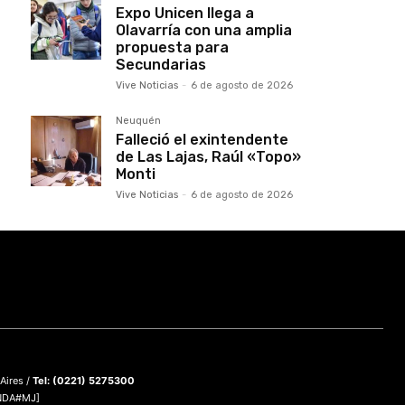
Expo Unicen llega a
Olavarría con una amplia
propuesta para
Secundarias
Vive Noticias
-
6 de agosto de 2026
Neuquén
Falleció el exintendente
de Las Lajas, Raúl «Topo»
Monti
Vive Noticias
-
6 de agosto de 2026
 Aires /
Tel: (0221) 5275300
DNDA#MJ]