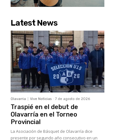
Latest News
Olavarria
Vive Noticias
-
7 de agosto de 2026
Traspié en el debut de
Olavarría en el Torneo
Provincial
La Asociación de Básquet de Olavarría dice
presente por segundo año consecutivo en un