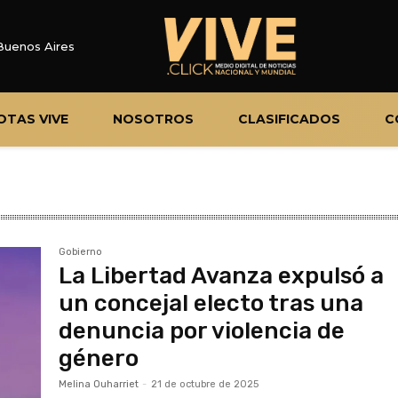
Buenos Aires
OTAS VIVE
NOSOTROS
CLASIFICADOS
C
Gobierno
La Libertad Avanza expulsó a
un concejal electo tras una
denuncia por violencia de
género
Melina Ouharriet
-
21 de octubre de 2025