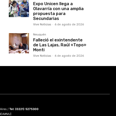
Expo Unicen llega a
Olavarría con una amplia
propuesta para
Secundarias
Vive Noticias
-
6 de agosto de 2026
Neuquén
Falleció el exintendente
de Las Lajas, Raúl «Topo»
Monti
Vive Noticias
-
6 de agosto de 2026
 Aires /
Tel: (0221) 5275300
DNDA#MJ]