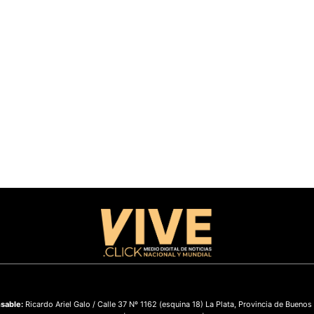
sable:
Ricardo Ariel Galo / Calle 37 Nº 1162 (esquina 18) La Plata, Provincia de Buenos