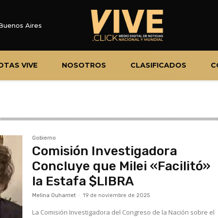
Buenos Aires
OTAS VIVE
NOSOTROS
CLASIFICADOS
C
Gobierno
Comisión Investigadora
Concluye que Milei «Facilitó»
la Estafa $LIBRA
Melina Ouharriet
-
19 de noviembre de 2025
La Comisión Investigadora del Congreso de la Nación sobre el