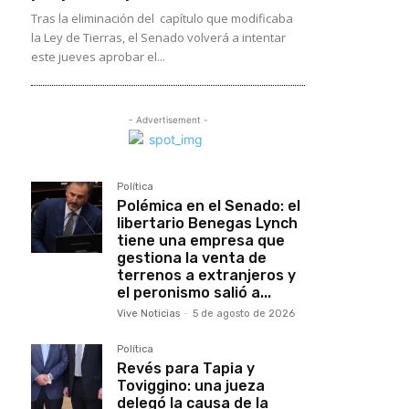
Tras la eliminación del capítulo que modificaba
la Ley de Tierras, el Senado volverá a intentar
este jueves aprobar el...
- Advertisement -
Política
Polémica en el Senado: el
libertario Benegas Lynch
tiene una empresa que
gestiona la venta de
terrenos a extranjeros y
el peronismo salió a...
Vive Noticias
-
5 de agosto de 2026
Política
Revés para Tapia y
Toviggino: una jueza
delegó la causa de la