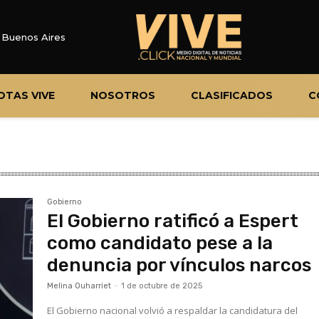
Buenos Aires
OTAS VIVE
NOSOTROS
CLASIFICADOS
C
Gobierno
El Gobierno ratificó a Espert
como candidato pese a la
denuncia por vínculos narcos
Melina Ouharriet
-
1 de octubre de 2025
El Gobierno nacional volvió a respaldar la candidatura del