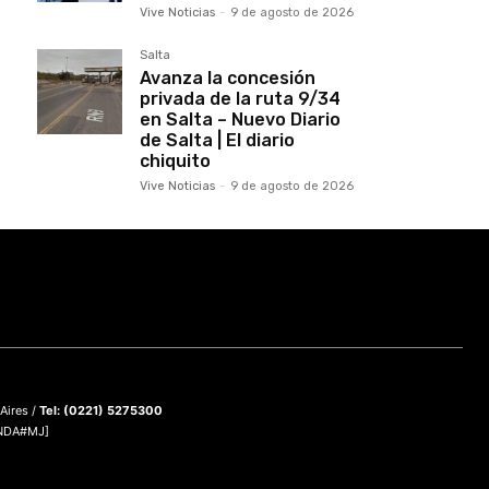
Vive Noticias
-
9 de agosto de 2026
Salta
Avanza la concesión
privada de la ruta 9/34
en Salta – Nuevo Diario
de Salta | El diario
chiquito
Vive Noticias
-
9 de agosto de 2026
 Aires /
Tel: (0221) 5275300
DNDA#MJ]