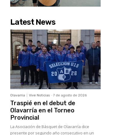
Latest News
Olavarria
Vive Noticias
-
7 de agosto de 2026
Traspié en el debut de
Olavarría en el Torneo
Provincial
La Asociación de Básquet de Olavarría dice
presente por segundo año consecutivo en un