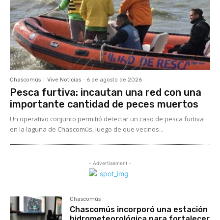
Chascomús
Vive Noticias
-
6 de agosto de 2026
Pesca furtiva: incautan una red con una
importante cantidad de peces muertos
Un operativo conjunto permitió detectar un caso de pesca furtiva
en la laguna de Chascomús, luego de que vecinos...
- Advertisement -
Chascomús
Chascomús incorporó una estación
hidrometeorológica para fortalecer