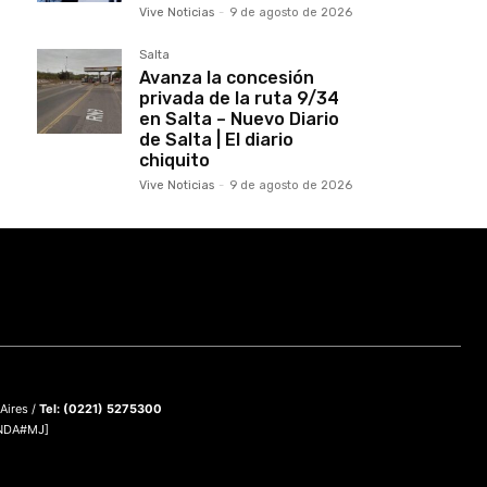
Vive Noticias
-
9 de agosto de 2026
Salta
Avanza la concesión
privada de la ruta 9/34
en Salta – Nuevo Diario
de Salta | El diario
chiquito
Vive Noticias
-
9 de agosto de 2026
 Aires /
Tel: (0221) 5275300
DNDA#MJ]