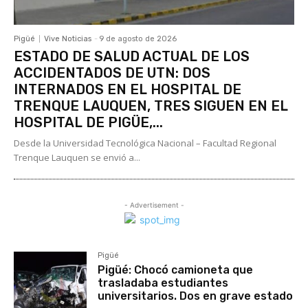
Pigüé
Vive Noticias
-
9 de agosto de 2026
ESTADO DE SALUD ACTUAL DE LOS
ACCIDENTADOS DE UTN: DOS
INTERNADOS EN EL HOSPITAL DE
TRENQUE LAUQUEN, TRES SIGUEN EN EL
HOSPITAL DE PIGÜE,...
Desde la Universidad Tecnológica Nacional – Facultad Regional
Trenque Lauquen se envió a...
- Advertisement -
Pigüé
Pigüé: Chocó camioneta que
trasladaba estudiantes
universitarios. Dos en grave estado