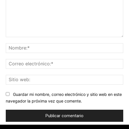
Comentario:
No
Co
ele
Sit
we
Guardar mi nombre, correo electrónico y sitio web en este
navegador la próxima vez que comente.