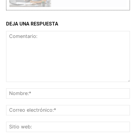
DEJA UNA RESPUESTA
Comentario:
No
Co
ele
Sit
we