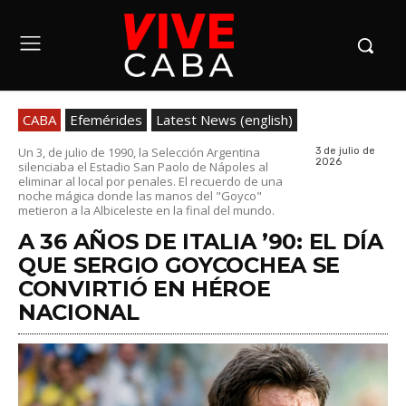
CABA
Efemérides
Latest News (english)
Un 3, de julio de 1990, la Selección Argentina
3 de julio de
2026
silenciaba el Estadio San Paolo de Nápoles al
eliminar al local por penales. El recuerdo de una
noche mágica donde las manos del "Goyco"
metieron a la Albiceleste en la final del mundo.
A 36 AÑOS DE ITALIA ’90: EL DÍA
QUE SERGIO GOYCOCHEA SE
CONVIRTIÓ EN HÉROE
NACIONAL