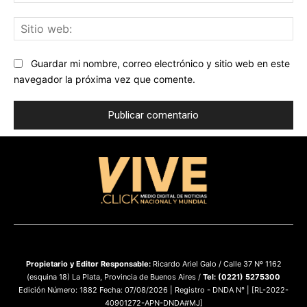
ele
Sit
we
Guardar mi nombre, correo electrónico y sitio web en este
navegador la próxima vez que comente.
Propietario y
Editor Responsable:
Ricardo Ariel Galo / Calle 37 Nº 1162
(esquina 18) La Plata, Provincia de Buenos Aires /
Tel: (0221) 5275300
Edición Número: 1882 Fecha: 07/08/2026 | Registro - DNDA N° | [RL-2022-
40901272-APN-DNDA#MJ]