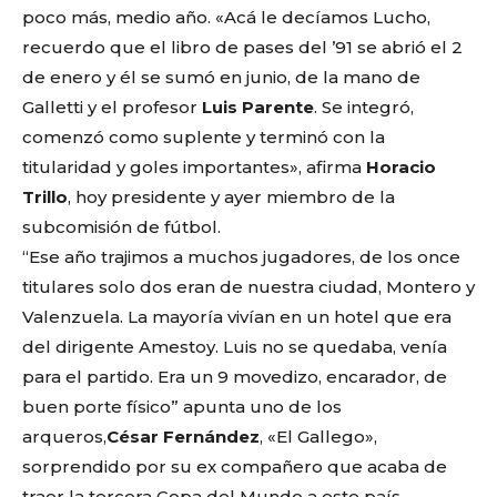
poco más, medio año. «Acá le decíamos Lucho,
recuerdo que el libro de pases del ’91 se abrió el 2
de enero y él se sumó en junio, de la mano de
Galletti y el profesor
Luis Parente
. Se integró,
comenzó como suplente y terminó con la
titularidad y goles importantes», afirma
Horacio
Trillo
, hoy presidente y ayer miembro de la
subcomisión de fútbol.
“Ese año trajimos a muchos jugadores, de los once
titulares solo dos eran de nuestra ciudad, Montero y
Valenzuela. La mayoría vivían en un hotel que era
del dirigente Amestoy. Luis no se quedaba, venía
para el partido. Era un 9 movedizo, encarador, de
buen porte físico” apunta uno de los
arqueros,
César Fernández
, «El Gallego»,
sorprendido por su ex compañero que acaba de
traer la tercera Copa del Mundo a este país.