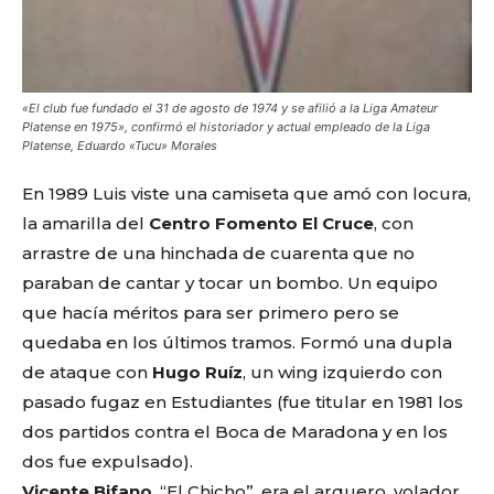
«El club fue fundado el 31 de agosto de 1974 y se afilió a la Liga Amateur
Platense en 1975», confirmó el historiador y actual empleado de la Liga
Platense, Eduardo «Tucu» Morales
En 1989 Luis viste una camiseta que amó con locura,
la amarilla del
Centro Fomento El Cruce
, con
arrastre de una hinchada de cuarenta que no
paraban de cantar y tocar un bombo. Un equipo
que hacía méritos para ser primero pero se
quedaba en los últimos tramos. Formó una dupla
de ataque con
Hugo Ruíz
, un wing izquierdo con
pasado fugaz en Estudiantes (fue titular en 1981 los
dos partidos contra el Boca de Maradona y en los
dos fue expulsado).
Vicente Bifano
, “El Chicho”, era el arquero, volador