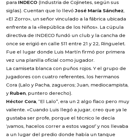
para
INDECO
(Industria de Cojinetes, según sus
siglas). Cuentan que lo llevó
José María Sánchez
,
«El Zorro», un señor vinculado a la fábrica ubicada
enfrente a la «República de los Niños». La cúpula
directiva de INDECO fundó un club y la cancha de
once se erigió en calle 511 entre 21 y 22, Ringuelet.
Fue el lugar donde Luis Martín firmó por primera
vez una planilla oficial como jugador.
La camiseta blanca con puños rojos. Y el grupo de
jugadores con cuatro referentes, los hermanos
Cora (Lalo y Pacha, zagueros; Juan, mediocampista,
y
Ruben
, puntero derecho).
Héctor Cora
, “El Lalo”, era un 2 algo flaco pero muy
valiente. «Cuando Luis llegó a jugar, creo que ya le
gustaba ser profe, porque el técnico le decía
‘¡vamos, hacelos correr a estos vagos!’ y nos llevaba
a un lugar del predio donde había un tanque