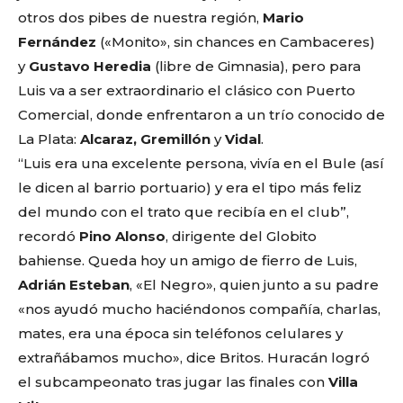
otros dos pibes de nuestra región,
Mario
Fernández
(«Monito», sin chances en Cambaceres)
y
Gustavo Heredia
(libre de Gimnasia), pero para
Luis va a ser extraordinario el clásico con Puerto
Comercial, donde enfrentaron a un trío conocido de
La Plata:
Alcaraz, Gremillón
y
Vidal
.
“Luis era una excelente persona, vivía en el Bule (así
le dicen al barrio portuario) y era el tipo más feliz
del mundo con el trato que recibía en el club”,
recordó
Pino Alonso
, dirigente del Globito
bahiense. Queda hoy un amigo de fierro de Luis,
Adrián Esteban
, «El Negro», quien junto a su padre
«nos ayudó mucho haciéndonos compañía, charlas,
mates, era una época sin teléfonos celulares y
extrañábamos mucho», dice Britos. Huracán logró
el subcampeonato tras jugar las finales con
Villa