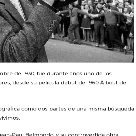
iembre de 1930, fue durante años uno de los
ores, desde su película debut de 1960 À bout de
matográfica como dos partes de una misma búsqueda
vivimos.
a Jean-Paul Belmondo, y su controvertida obra