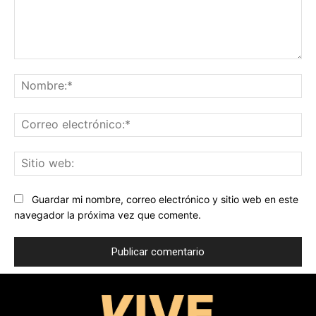
Comentario:
No
Co
ele
Sit
we
Guardar mi nombre, correo electrónico y sitio web en este
navegador la próxima vez que comente.