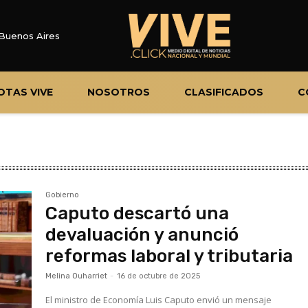
Buenos Aires
OTAS VIVE
NOSOTROS
CLASIFICADOS
C
Gobierno
Caputo descartó una
devaluación y anunció
reformas laboral y tributaria
Melina Ouharriet
-
16 de octubre de 2025
El ministro de Economía Luis Caputo envió un mensaje