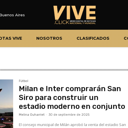
Buenos Aires
OTAS VIVE
NOSOTROS
CLASIFICADOS
C
Fútbol
Milan e Inter comprarán San
Siro para construir un
estadio moderno en conjunto
Melina Ouharriet
-
30 de septiembre de 2025
El consejo municipal de Milán aprobó la venta del estadio San